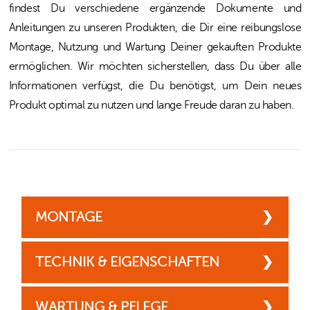
findest Du verschiedene ergänzende Dokumente und
Anleitungen zu unseren Produkten, die Dir eine reibungslose
Montage, Nutzung und Wartung Deiner gekauften Produkte
ermöglichen. Wir möchten sicherstellen, dass Du über alle
Informationen verfügst, die Du benötigst, um Dein neues
Produkt optimal zu nutzen und lange Freude daran zu haben.
MONTAGE
• Montagehinweis Bohrlöcher Allgemein (pdf)
TECHNIK & EIGENSCHAFTEN
• Montagehinweis Bohrlöcher Überkopf-
Brausesets (pdf)
• ECO-Stop Wassersparfunktion (pdf)
WARTUNG & PFLEGE