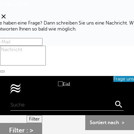
Fragen Sie uns
clear
e haben eine Frage? Dann schreiben Sie uns eine Nachricht. W
ntworten Ihnen so bald wie möglich.
Frage uns
0

Filter
Sortiert nach
Filter :