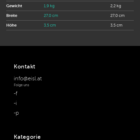
Gewicht
1,9 kg
2,2 kg
Breite
27,0 cm
27,0 cm
Höhe
3,5 cm
3,5 cm
Kontakt
info@eisl.at
Folge uns
f
i
p
Kategorie