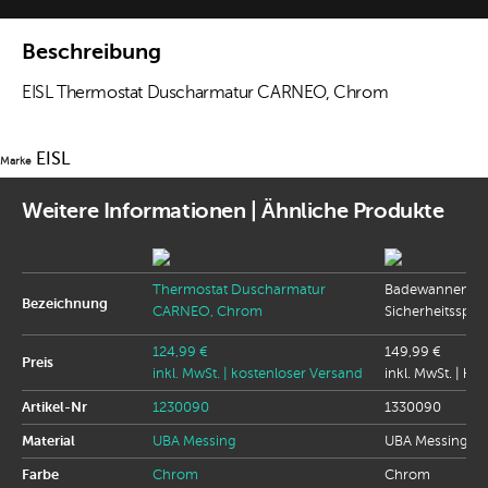
Beschreibung
EISL Thermostat Duscharmatur CARNEO, Chrom
EISL
Marke
Weitere Informationen | Ähnliche Produkte
Thermostat Duscharmatur
Badewannenar
Bezeichnung
CARNEO, Chrom
Sicherheitssper
124,99 €
149,99 €
Preis
inkl. MwSt.
| kostenloser Versand
inkl. MwSt.
| ko
Artikel-Nr
1230090
1330090
Material
UBA Messing
UBA Messing
Farbe
Chrom
Chrom