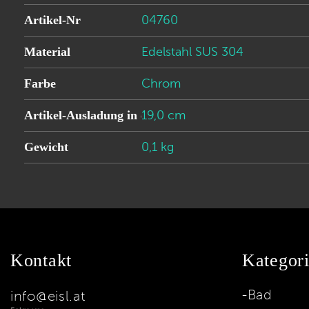
Artikel-Nr
04760
Material
Edelstahl SUS 304
Farbe
Chrom
Artikel-Ausladung in cm
19,0 cm
Gewicht
0,1 kg
Kontakt
Kategor
Bad
info@eisl.at