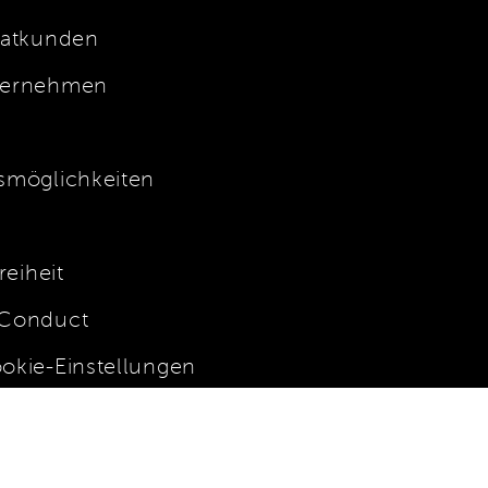
vatkunden
ernehmen
möglichkeiten
f
reiheit
 Conduct
okie-Einstellungen
stenloser Versand innerhalb von Deutschland und Österreich.