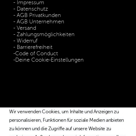
Impressum
Datenschutz
AGB Privatkunden
AGB Unternehmen
Versand
Zahlungsmöglichkeiten
Widerruf
Barrierefreiheit
Code of Conduct
Deine Cookie-Einstellungen
* Die Preise verstehen sich als unverbindliche Preisempfehlung
inkl. MwSt. / Kostenloser Versand innerhalb von Deutschland
und Österreich.
Wir verwenden Cookies, um Inhalte und Anzeigen zu
personalisieren, Funktionen für soziale Medien anbieten
zu können und die Zugriffe auf unsere Website zu