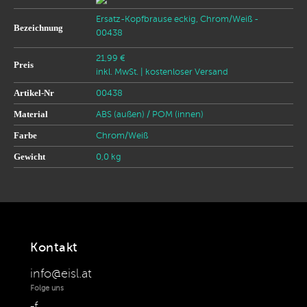
Ersatz-Kopfbrause eckig, Chrom/Weiß -
Bezeichnung
00438
21,99 €
Preis
inkl. MwSt.
| kostenloser Versand
Artikel-Nr
00438
Material
ABS (außen) / POM (innen)
Farbe
Chrom/Weiß
Gewicht
0,0 kg
Kontakt
info@eisl.at
Folge uns
f