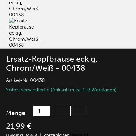
Ersatz-Kopfbrause eckig,
Chrom/Weiß - 00438
Artikel-Nr.
00438
Sofort versandfertig (Ankunft in ca. 1-2 Werktagen)
Menge
21,99 €
kostenloser
Versand
UVP inkl. MwSt |