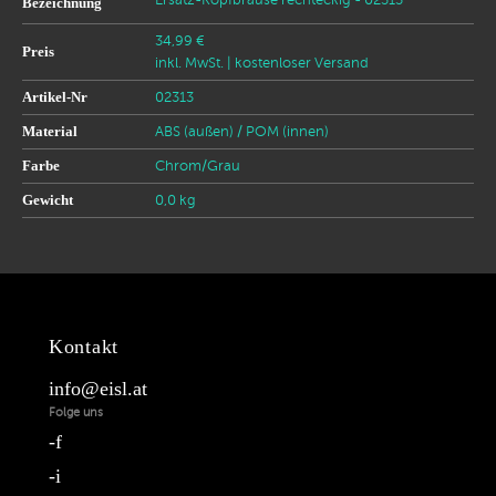
Ersatz-Kopfbrause rechteckig - 02313
Bezeichnung
34,99 €
Preis
inkl. MwSt.
| kostenloser Versand
Artikel-Nr
02313
Material
ABS (außen) / POM (innen)
Farbe
Chrom/Grau
Gewicht
0,0 kg
Kontakt
info@eisl.at
Folge uns
f
i