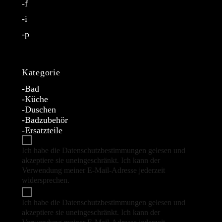
f
i
p
Kategorie
Bad
Küche
Duschen
Badzubehör
Ersatzteile
Ich habe die Datenschutzbestimmungen gelesen und
akzeptiere sie uneingeschränkt. Ich kann der
Verwendung meiner E-Mail-Adresse jederzeit
widersprechen.
(Datenschutzbestimmungen)
Ich habe die Datenschutzbestimmungen gelesen und
akzeptiere sie uneingeschränkt. Ich kann der