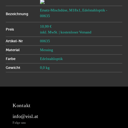
Ersatz-Mischdüse, M18x1, Edelstahloptik -
Bezeichnung
00635
10,99 €
Preis
inkl. MwSt.
| kostenloser Versand
Artikel-Nr
00635
Material
Messing
Farbe
Edelstahloptik
Gewicht
0,0 kg
Kontakt
info@eisl.at
Folge uns