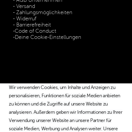
AGB Unternehmen
Versand
Zahlungsmöglichkeiten
Widerruf
Barrierefreiheit
Code of Conduct
Deine Cookie-Einstellungen
* Die Preise verstehen sich als unverbindliche Preisempfehlung
inkl. MwSt. / Kostenloser Versand innerhalb von Deutschland
und Österreich.
Wir verwenden Cookies, um Inhalte und Anzeigen zu
personalisieren, Funktionen für soziale Medien anbieten
zu können und die Zugriffe auf unsere Website zu
analysieren. Außerdem geben wir Informationen zu Ihrer
Verwendung unserer Website an unsere Partner für
soziale Medien, Werbung und Analysen weiter. Unsere