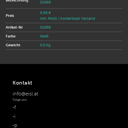
Bezeichnung
01988
9,99 €
Preis
inkl. MwSt.
| kostenloser Versand
Artikel-Nr
01988
Farbe
Weiß
Gewicht
0,0 kg
Kontakt
info@eisl.at
Folge uns
f
i
p