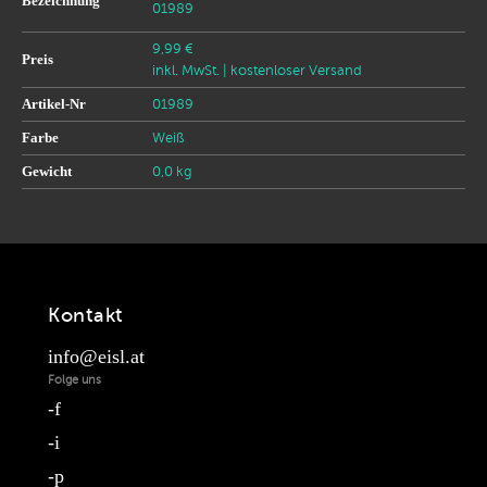
Bezeichnung
01989
9,99 €
Preis
inkl. MwSt.
| kostenloser Versand
Artikel-Nr
01989
Farbe
Weiß
Gewicht
0,0 kg
Kontakt
info@eisl.at
Folge uns
f
i
p