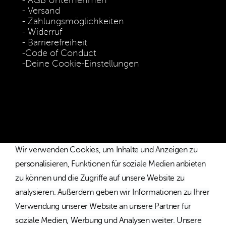
AGB Unternehmen
Versand
Zahlungsmöglichkeiten
Widerruf
Barrierefreiheit
Code of Conduct
Deine Cookie-Einstellungen
* Die Preise verstehen sich als unverbindliche Preisempfehlung
inkl. MwSt. / Kostenloser Versand innerhalb von Deutschland
und Österreich.
Wir verwenden Cookies, um Inhalte und Anzeigen zu
personalisieren, Funktionen für soziale Medien anbieten
zu können und die Zugriffe auf unsere Website zu
analysieren. Außerdem geben wir Informationen zu Ihrer
Verwendung unserer Website an unsere Partner für
soziale Medien, Werbung und Analysen weiter. Unsere