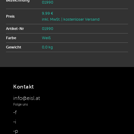
Bezeichnung
01990
9,99 €
Preis
inkl. MwSt.
| kostenloser Versand
Artikel-Nr
01990
Farbe
Weiß
Gewicht
0,0 kg
Kontakt
info@eisl.at
Folge uns
f
i
p