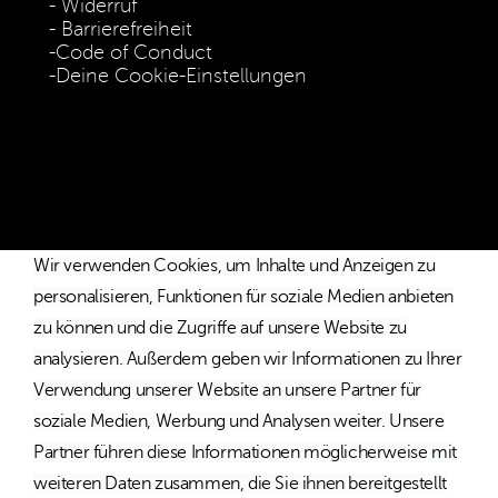
Widerruf
Barrierefreiheit
Code of Conduct
Deine Cookie-Einstellungen
* Die Preise verstehen sich als unverbindliche Preisempfehlung
inkl. MwSt. / Kostenloser Versand innerhalb von Deutschland
und Österreich.
Wir verwenden Cookies, um Inhalte und Anzeigen zu
personalisieren, Funktionen für soziale Medien anbieten
zu können und die Zugriffe auf unsere Website zu
analysieren. Außerdem geben wir Informationen zu Ihrer
Verwendung unserer Website an unsere Partner für
soziale Medien, Werbung und Analysen weiter. Unsere
Partner führen diese Informationen möglicherweise mit
weiteren Daten zusammen, die Sie ihnen bereitgestellt