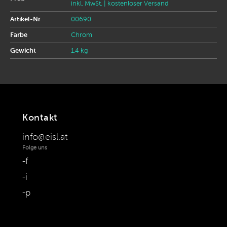
inkl. MwSt.
| kostenloser Versand
Artikel-Nr
00690
Farbe
Chrom
Gewicht
1,4 kg
Kontakt
info@eisl.at
Folge uns
f
i
p