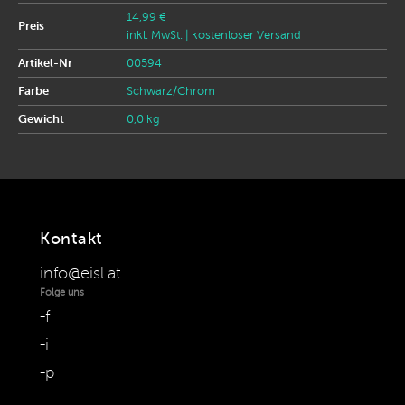
14,99 €
Preis
inkl. MwSt.
| kostenloser Versand
Artikel-Nr
00594
Farbe
Schwarz/Chrom
Gewicht
0,0 kg
Kontakt
info@eisl.at
Folge uns
f
i
p