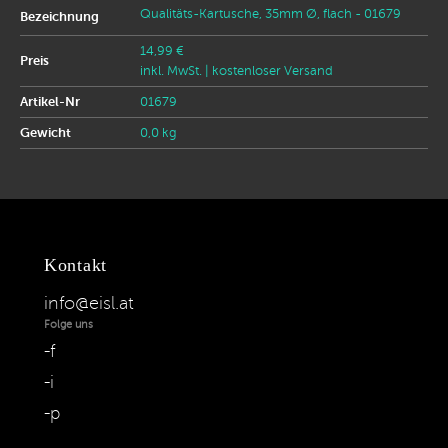
Qualitäts-Kartusche, 35mm Ø, flach - 01679
Bezeichnung
14,99 €
Preis
inkl. MwSt.
| kostenloser Versand
Artikel-Nr
01679
Gewicht
0,0 kg
Kontakt
info@eisl.at
Folge uns
f
i
p