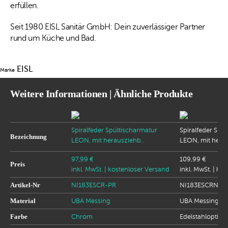
erfüllen.
Seit 1980 EISL Sanitär GmbH: Dein zuverlässiger Partner
rund um Küche und Bad.
EISL
Marke
Weitere Informationen | Ähnliche Produkte
Spiralfeder Spültischarmatur
Spiralfeder Spü
Bezeichnung
LEON, mit herausziehb..
LEON, mit herau
97,99 €
109,99 €
Preis
inkl. MwSt.
| kostenloser Versand
inkl. MwSt.
| ko
Artikel-Nr
NI183ESCR-PR
NI183ESCRNI-P
Material
UBA Messing
UBA Messing
Farbe
Chrom
Edelstahloptik