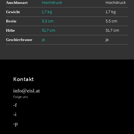
Anschlussart
Hochdruck
Hochdruck
Gewicht
1,7 kg
1,7 kg
Breite
5,5 cm
5,5 cm
Höhe
51,7 cm
51,7 cm
Geschirrbrause
ja
ja
Kontakt
info@eisl.at
Folge uns
f
i
p