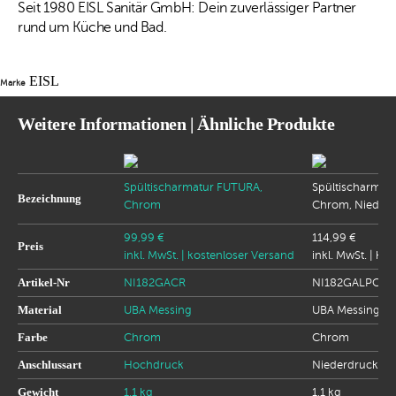
Seit 1980 EISL Sanitär GmbH: Dein zuverlässiger Partner
rund um Küche und Bad.
EISL
Marke
Weitere Informationen | Ähnliche Produkte
Spültischarmatur FUTURA,
Spültischarmat
Bezeichnung
Chrom
Chrom, Nieder
99,99 €
114,99 €
Preis
inkl. MwSt.
| kostenloser Versand
inkl. MwSt.
| ko
Artikel-Nr
NI182GACR
NI182GALPCR
Material
UBA Messing
UBA Messing
Farbe
Chrom
Chrom
Anschlussart
Hochdruck
Niederdruck
Gewicht
1,1 kg
1,1 kg