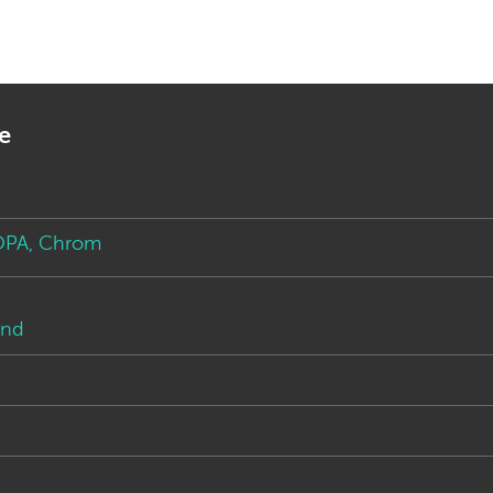
e
OPA, Chrom
and