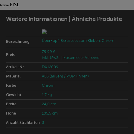
EISL
Marke
Weitere Informationen | Ähnliche Produkte
Überkopf-Brauseset zum Kleben, Chrom
Bezeichnung
79,99 €
Preis
inkl. MwSt.
| kostenloser Versand
Artikel-Nr
DX12009
Material
ABS (außen) / POM (innen)
Farbe
Chrom
Gewicht
1,7 kg
Breite
24,0 cm
Höhe
105,5 cm
Anzahl Strahlarten
3