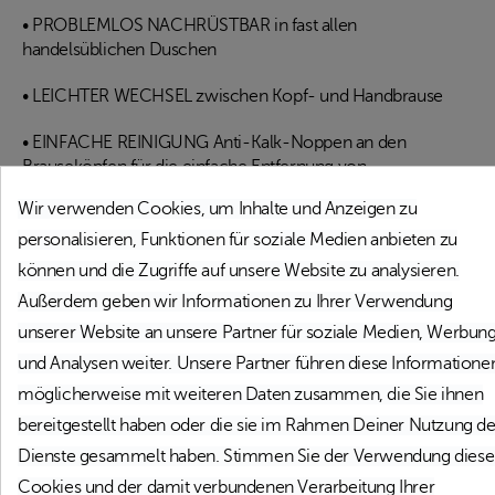
• PROBLEMLOS NACHRÜSTBAR in fast allen
handelsüblichen Duschen
• LEICHTER WECHSEL zwischen Kopf- und Handbrause
• EINFACHE REINIGUNG Anti-Kalk-Noppen an den
Brauseköpfen für die einfache Entfernung von
Kalkrückständen
Wir verwenden Cookies, um Inhalte und Anzeigen zu
• EINFACHE MONTAGE das mitgelieferte Montageset mit
personalisieren, Funktionen für soziale Medien anbieten zu
allen erforderlichen Komponenten, sowie einer deutschen
können und die Zugriffe auf unsere Website zu analysieren.
Montageanleitung macht die Installation für Sie zum
Außerdem geben wir Informationen zu Ihrer Verwendung
Kinderspiel
unserer Website an unsere Partner für soziale Medien, Werbun
TECHNISCHE DATEN
und Analysen weiter. Unsere Partner führen diese Informatione
möglicherweise mit weiteren Daten zusammen, die Sie ihnen
• Maße: (B x H x T) ca. 240 x 1060 x 340 mm
bereitgestellt haben oder die sie im Rahmen Deiner Nutzung de
• Ausladung: ca. 340 mm ohne Wandhalterung
Dienste gesammelt haben. Stimmen Sie der Verwendung diese
Cookies und der damit verbundenen Verarbeitung Ihrer