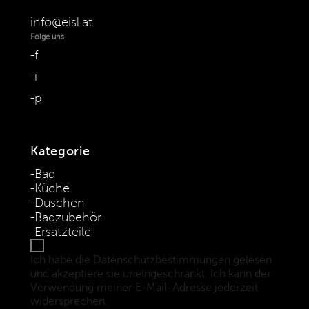
info@eisl.at
Folge uns
f
i
p
Kategorie
Bad
Küche
Duschen
Badzubehör
Ersatzteile
Ich habe die Datenschutzbestimmungen gelesen
und akzeptiere sie uneingeschränkt. Ich kann der
Verwendung meiner E-Mail-Adresse jederzeit
widersprechen.
(Datenschutzbestimmungen)