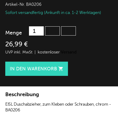
Artikel-Nr.
BA0206
Sofort versandfertig (Ankunft in ca. 1-2 Werktagen)
Menge
26,99 €
kostenloser
Versand
UVP inkl. MwSt |
IN DEN WARENKORB

Beschreibung
EISL Duschabzieher, zum Kleben oder Schrauben, chrom -
BA0206