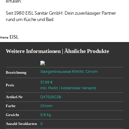
erfüllen.
Seit 1980 EISL Sanitär GmbH: Dein zuverlässiger Partner
rund um Küche und Bad.
EISL
Marke
Weitere Informationen | Ähnliche Produkte
Stangenbrauseset RIMINI, Chrom
Bezeichnung
57,99 €
Preis
inkl. MwSt.
| kostenloser Versand
Artikel-Nr
DX7020CSB
Farbe
Chrom
Gewicht
0,8 kg
Anzahl Strahlarten
0