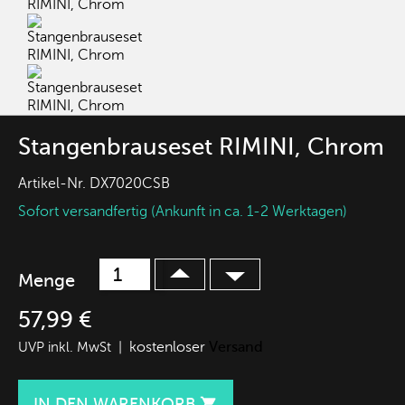
Stangenbrauseset RIMINI, Chrom
Artikel-Nr.
DX7020CSB
Sofort versandfertig (Ankunft in ca. 1-2 Werktagen)
Menge
57,99 €
kostenloser
Versand
UVP inkl. MwSt |
IN DEN WARENKORB
