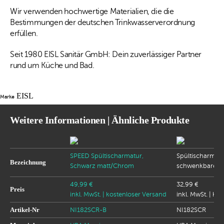
Wir verwenden hochwertige Materialien, die die
Bestimmungen der deutschen Trinkwasserverordnung
erfüllen.
Seit 1980 EISL Sanitär GmbH: Dein zuverlässiger Partner
rund um Küche und Bad.
EISL
Marke
Weitere Informationen | Ähnliche Produkte
SPEED Spültischarmatur,
Spültischarmat
Bezeichnung
Schwarz matt/Chrom
schwenkbarer Au
49,99 €
32,99 €
Preis
inkl. MwSt.
| kostenloser Versand
inkl. MwSt.
| ko
Artikel-Nr
NI182SCR-B
NI182SCR