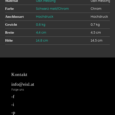
Material
UBA Messing
UBA Messing
Farbe
Schwarz matt/Chrom
Chrom
Anschlussart
Hochdruck
Hochdruck
Gewicht
0,6 kg
0,7 kg
Breite
4,4 cm
4,5 cm
Höhe
14,8 cm
14,5 cm
Kontakt
info@eisl.at
Folge uns
f
i
p