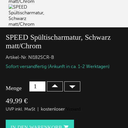
SPEED Spültischarmatur, Schwarz
matt/Chrom
Artikel-Nr.
NI182SCR-B
Sofort versandfertig (Ankunft in ca. 1-2 Werktagen)
Menge
49,99 €
kostenloser
Versand
UVP inkl. MwSt |
IN DEN WARENKORB
