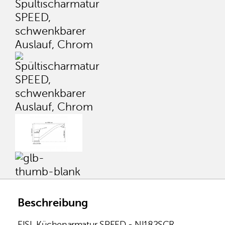
Beschreibung
EISL Küchenarmatur SPEED - NI182SCR