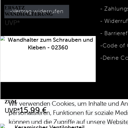
ERSATZ
Zahlungs
Vertrag widerrufen
WANDHALTERUNG
INKL. SCHRAUBE
Preis
Widerru
10,99 €
UVP*
UND DÜBEL - 00538
Barrieref
Code of
Deine Co
* Die Preise verstehen sich als unverbindliche Preisempfehlung inkl. MwSt. / Ko
WANDHALTER
ZUM
Wir verwenden Cookies, um Inhalte und An
SCHRAUBEN
Preis
15,99 €
UVP*
personalisieren, Funktionen für soziale Med
UND KLEBEN
- 02360
können und die Zugriffe auf unsere Website