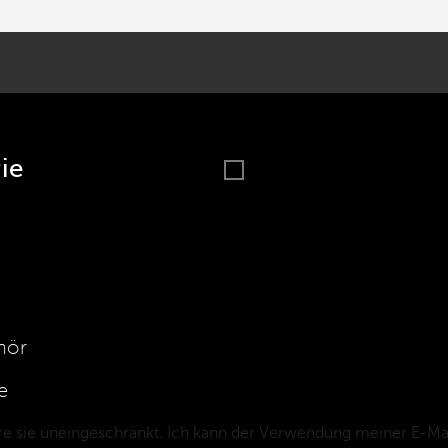
ie
hör
e
e sie uneingeschränkt. Ich kann der Verwendung meiner E-Mai