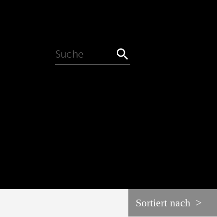

0
Sortiert nach