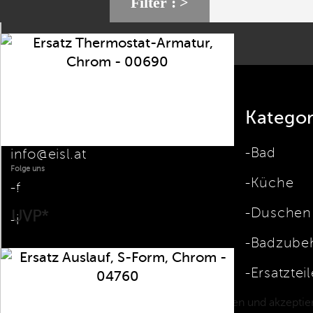
Filter :
61 - 71 von 71 Artikel(n)
Kontakt
Kategor
Bad
info@eisl.at
Folge uns
ERSATZ
Küche
f
THERMOSTAT-
ARMATUR,
Preis
99,99 €
Duschen
UVP*
i
CHROM -
00690
Badzube
p
Ersatzteil
Ich habe die Datenschutzbestimmungen gelesen und akzeptier