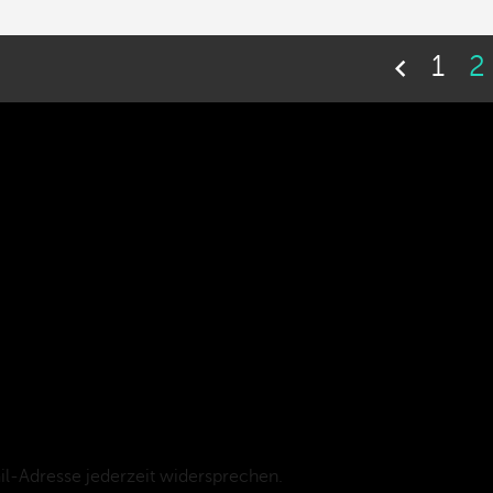
1
2

l-Adresse jederzeit widersprechen.