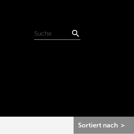

0
Sortiert nach