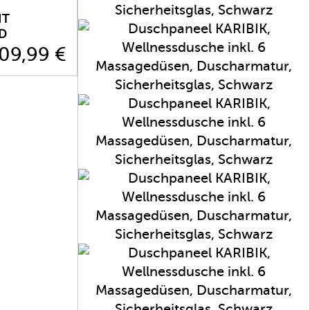
IT
D
09,99 €